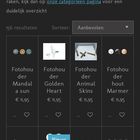
raken, kijk dan op
onze categorieën pagina
voor een
duidelijk overzicht
156 resultaten
Sorteer:
Fotohou
Fotohou
Fotohou
Fotohou
der
der
der
der
Mandal
Golden
Animal
hout
a sun
Heart
Skins
Marmer
€ 11,95
€ 11,95
€ 11,95
€ 11,95
In winkelwagen
In winkelwagen
In winkelwagen
In winkelwag
Nieuw