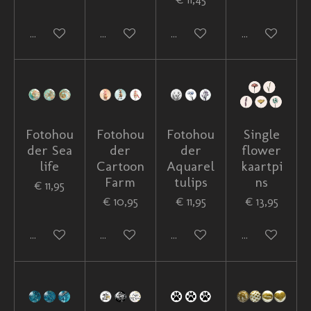
In winkelwagen
In winkelwagen
In winkelwagen
In winkelwag
Fotohou
Fotohou
Fotohou
Single
der Sea
der
der
flower
life
Cartoon
Aquarel
kaartpi
Farm
tulips
ns
€ 11,95
€ 10,95
€ 11,95
€ 13,95
In winkelwagen
In winkelwagen
In winkelwagen
In winkelwag