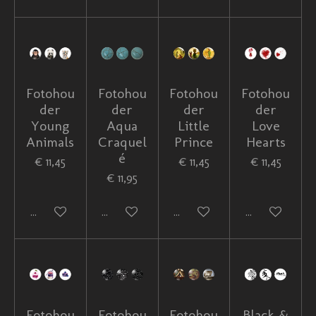
Fotohou
Fotohou
Fotohou
Fotohou
der
der
der
der
Young
Aqua
Little
Love
Animals
Craquel
Prince
Hearts
é
€ 11,45
€ 11,45
€ 11,45
€ 11,95
In winkelwagen
In winkelwagen
In winkelwagen
In winkelwag
Fotohou
Fotohou
Fotohou
Black &