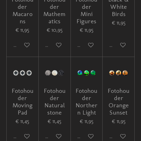
der
der
der
White
Macaro
Mathem
Mini
Birds
ns
atics
Figures
€ 11,95
€ 11,95
€ 10,95
€ 11,95
In winkelwagen
In winkelwagen
In winkelwagen
In winkelwag
Fotohou
Fotohou
Fotohou
Fotohou
der
der
der
der
Moving
Natural
Norther
Orange
Pad
stone
n Light
Sunset
€ 11,45
€ 11,45
€ 11,95
€ 11,95
In winkelwagen
In winkelwagen
In winkelwagen
In winkelwag