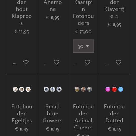
der
Anemo
Kaartpi
der
hout
ne
n
Klavertj
Klaproo
Fotohou
e 4
€ 11,95
s
ders
€ 11,95
€ 12,95
€ 75,00
In winkelwagen
In winkelwagen
In winkelwagen
In winkelwag
Fotohou
Small
Fotohou
Fotohou
der
blue
der
der
Egeltjes
flowers
Animal
Dotted
Cheers
€ 11,45
€ 11,95
€ 11,45
€ 11,45