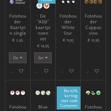
Fotohou
De
Fotohou
Fotohou
der
"Alijt"
der
der
Kaartpi
kaartpi
White
Cappuc
n single
nnen
Star
cino
set
€ 2,95
€ 11,95
€ 12,95
€ 14,95
In winkelwagen
In winkelwagen
In winkelwagen
In winkelwag
Nu 10%
korting
met code
Custom10
Fotohou
Blue
Custom
Fotohou