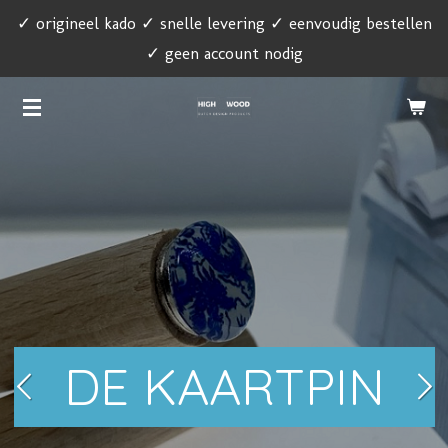
✓ origineel kado ✓ snelle levering ✓ eenvoudig bestellen
Ga
✓ geen account nodig
direct
naar
de
hoofdinhoud
DE KAARTPIN