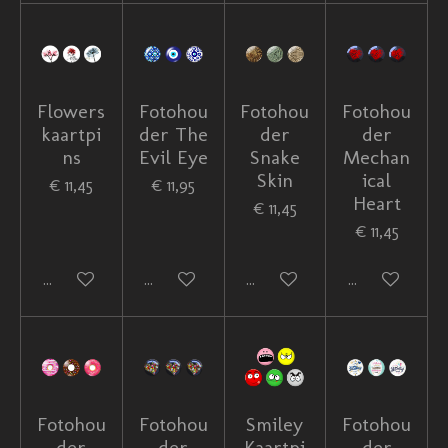
Flowers
Fotohou
Fotohou
Fotohou
kaartpi
der The
der
der
ns
Evil Eye
Snake
Mechan
Skin
ical
€ 11,45
€ 11,95
Heart
€ 11,45
€ 11,45
In winkelwagen
In winkelwagen
In winkelwagen
In winkelwag
Fotohou
Fotohou
Smiley
Fotohou
der
der
Kaartpi
der