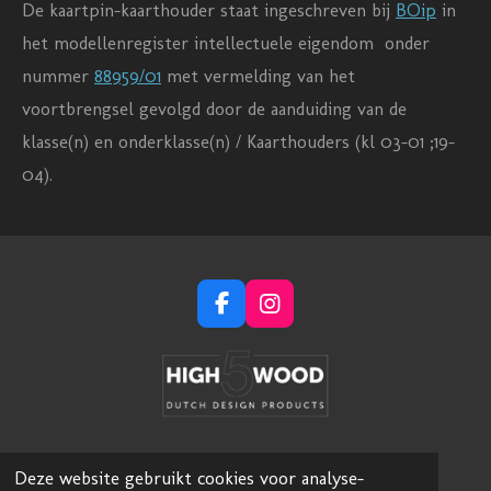
De kaartpin-kaarthouder staat ingeschreven bij
BOip
in
het modellenregister intellectuele eigendom onder
nummer
88959/01
met vermelding van het
voortbrengsel gevolgd door de aanduiding van de
klasse(n) en onderklasse(n) /
Kaarthouders (kl 03-01 ;19-
04).
F
I
a
n
c
s
e
t
b
a
o
g
o
r
k
a
Deze website gebruikt cookies voor analyse-
m