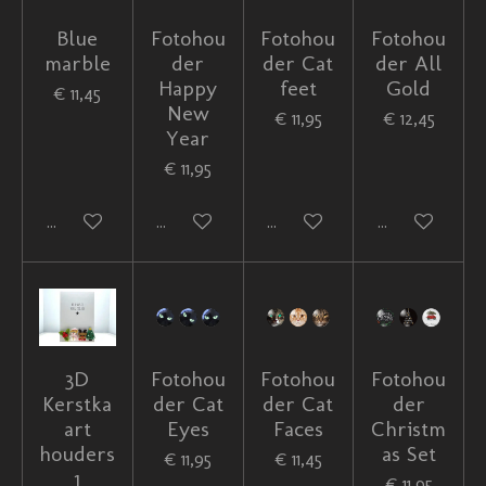
Blue
Fotohou
Fotohou
Fotohou
marble
der
der Cat
der All
Happy
feet
Gold
€ 11,45
New
€ 11,95
€ 12,45
Year
€ 11,95
In winkelwagen
In winkelwagen
In winkelwagen
In winkelwag
3D
Fotohou
Fotohou
Fotohou
Kerstka
der Cat
der Cat
der
art
Eyes
Faces
Christm
houders
as Set
€ 11,95
€ 11,45
1
€ 11,95