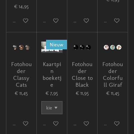
€ 14,95
In winkelwagen
In winkelwagen
In winkelwagen
In winkelwag
Nieuw
Fotohou
Kaartpi
Fotohou
Fotohou
der
n
der
der
Classy
boeketj
Close to
Colorfu
Cats
e
Black
ll Giraf
€ 11,45
€ 7,95
€ 11,95
€ 11,45
In winkelwagen
In winkelwagen
In winkelwagen
In winkelwag