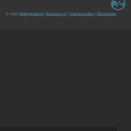
Top
© 2021
High5wood.nl
|
Kaartpin.nl
|
Voorwaarden
|
Disclaimer