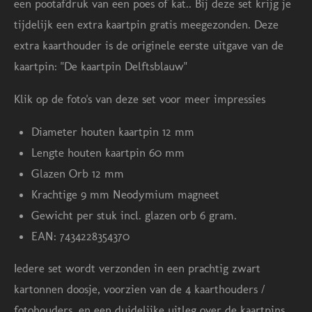
een pootafdruk van een poes of kat.. Bij deze set krijg je
n
n
n
n
n
n
tijdelijk een extra kaartpin gratis meegezonden. Deze
g
extra kaarthouder is de originele eerste uitgave van de
:
kaartpin: "De kaartpin Delftsblauw"
4
.
Klik op de foto's van deze set voor meer impressies
6
Diameter houten kaartpin 12 mm
6
Lengte houten kaartpin 60 mm
6
Glazen Orb 12 mm
6
Krachtige 9 mm Neodymium magneet
6
Gewicht per stuk incl. glazen orb 6 gram.
6
EAN: 7434228354370
6
6
Iedere set wordt verzonden in een prachtig zwart
6
kartonnen doosje, voorzien van de 4 kaarthouders /
6
fotohouders, en een duidelijke uitleg over de kaartpins.