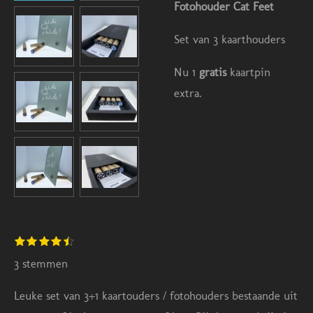
Fotohouder Cat Feet
Set van 3 kaarthouders
Nu 1
gratis
kaartpin
extra.
S
1
2
3
4
5
R
s
s
s
s
s
t
a
t
t
t
t
t
3 stemmen
e
e
e
e
e
e
m
t
r
r
r
r
r
m
Leuke set van 3+1 kaartouders / fotohouders bestaande uit
r
r
r
r
i
e
e
e
e
e