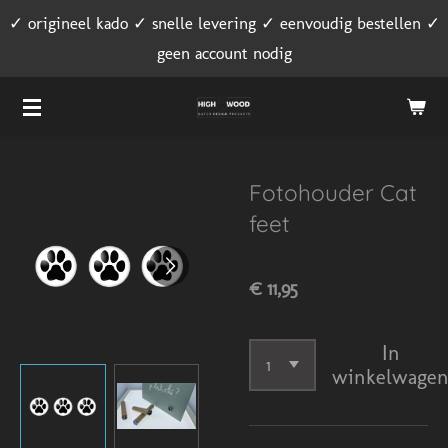
✓ origineel kado ✓ snelle levering ✓ eenvoudig bestellen ✓
Ga
geen account nodig
direct
naar
de
hoofdinhoud
Fotohouder Cat
feet
€ 11,95
In
winkelwage