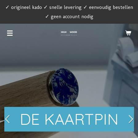
✓ origineel kado ✓ snelle levering ✓ eenvoudig bestellen
Ga
✓ geen account nodig
direct
naar
de
hoofdinhoud
DE KAARTPIN