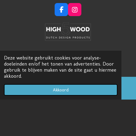
F
I
a
n
c
s
e
t
b
a
o
g
o
r
k
a
Deze website gebruikt cookies voor analyse-
m
doeleinden en/of het tonen van advertenties. Door
gebruik te blijven maken van de site gaat u hiermee
akkoord.
Akkoord
E-mailadres
Instagram
Top
© 2021
High5wood.nl
|
Kaartpin.nl
|
Voorwaarden
|
Disclaimer