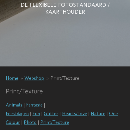
DE FLEXIBELE FOTOSTANDAARD /
KAARTHOUDER
Home
»
Webshop
»
Print/Texture
Print/Texture
Animals
|
Fantasie
|
Feestdagen
|
Fun
|
Glitter
|
Hearts/Love
|
Nature
|
One
Colour
|
Photo
|
Print/Texture