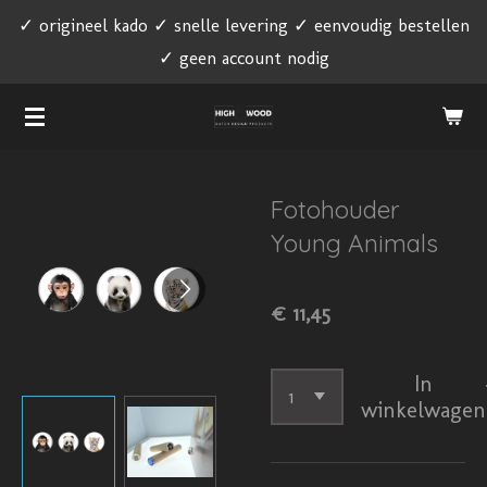
✓ origineel kado ✓ snelle levering ✓ eenvoudig bestellen
Ga
✓ geen account nodig
direct
naar
de
hoofdinhoud
Fotohouder
Young Animals
€ 11,45
In
winkelwagen