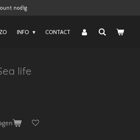
count nodig
NZO
INFO
CONTACT
ea life
agen