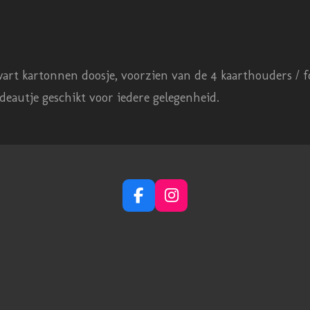
art kartonnen doosje, voorzien van de 4 kaarthouders / fo
adeautje geschikt voor iedere gelegenheid.
F
I
a
n
c
s
e
t
b
a
o
g
o
r
k
a