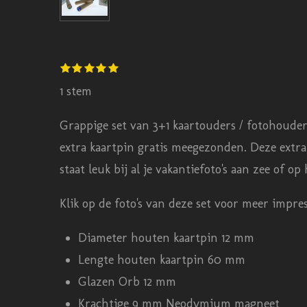
S
1
2
3
4
5
R
s
s
s
s
s
t
t
t
t
t
t
a
1 stem
e
e
e
e
e
e
m
r
r
r
r
r
t
r
r
r
r
Grappige set van 3+1 kaartouders / fotohouders 
m
e
e
e
e
i
e
n
n
n
n
extra kaartpin gratis meegezonden. Deze extra 
n
n
staat leuk bij al je vakantiefoto's aan zee of op
g
:
Klik op de foto's van deze set voor meer impres
5
Diameter houten kaartpin 12 mm
s
Lengte houten kaartpin 60 mm
t
Glazen Orb 12 mm
e
Krachtige 9 mm Neodymium magneet