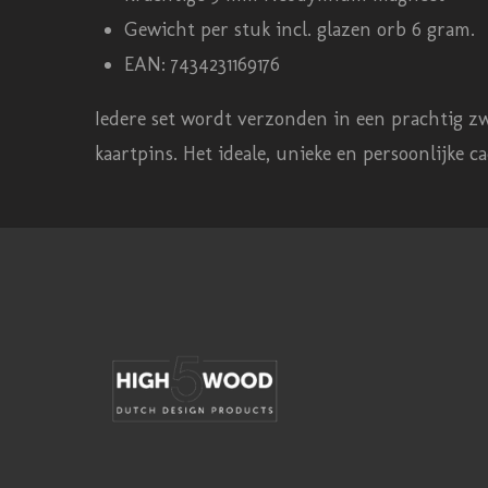
r
Gewicht per stuk incl. glazen orb 6 gram.
r
EAN: 7434231169176
e
n
Iedere set wordt verzonden in een prachtig zw
kaartpins. Het ideale, unieke en persoonlijke c