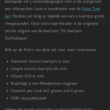
bestaande uit 3 zonsondergangen met in de voorgrond
n
n
n
n
n
n
een silhouetten. Leuk in combinatie met de
Palm Tree
g
Set
. Bij deze set krijg je tijdelijk een extra kaartpin gratis
:
meegezonden. Deze extra kaarthouder is de originele
5
eerste uitgave van de kaartpin: "De kaartpin
s
Delftsblauw"
t
e
Klik op de foto's van deze set voor meer impressies
r
Diameter houten kaartpin 12 mm
r
Lengte houten kaartpin 60 mm
e
Glazen Orb 12 mm
n
Krachtige 9 mm Neodymium magneet
Gewicht per stuk incl. glazen orb 6 gram.
EAN: 7434248932916
Iedere set wordt verzonden in een prachtig zwart