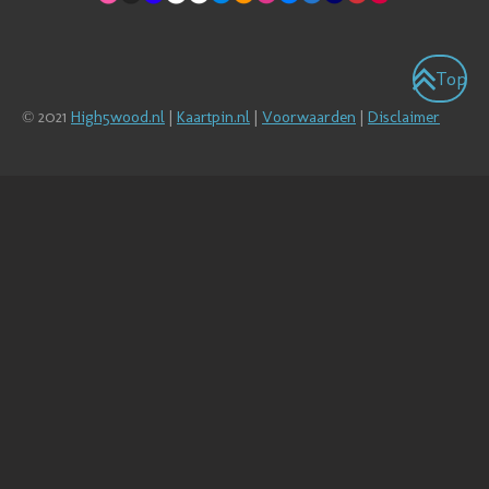
Top
© 2021
High5wood.nl
|
Kaartpin.nl
|
Voorwaarden
|
Disclaimer