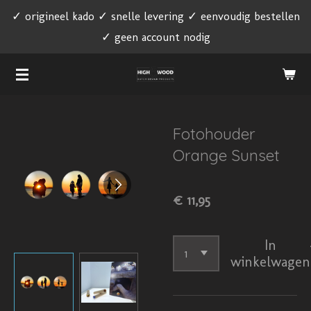
✓ origineel kado ✓ snelle levering ✓ eenvoudig bestellen
Ga
✓ geen account nodig
direct
naar
de
hoofdinhoud
Fotohouder
Orange Sunset
€ 11,95
In
winkelwagen