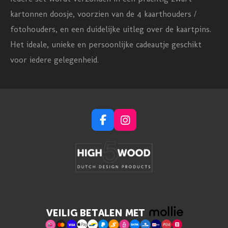
kartonnen doosje, voorzien van de 4 kaarthouders /
fotohouders, en een duidelijke uitleg over de kaartpins.
Het ideale, unieke en persoonlijke cadeautje geschikt
voor iedere gelegenheid.
F
I
a
n
c
s
e
t
b
a
o
g
o
r
k
a
m