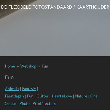
DE FLEXIBELE FOTOSTANDAARD / KAARTHOUDER
Home
»
Webshop
»
Fun
Fun
Animals
|
Fantasie
|
Feestdagen
|
Fun
|
Glitter
|
Hearts/Love
|
Nature
|
One
Colour
|
Photo
|
Print/Texture