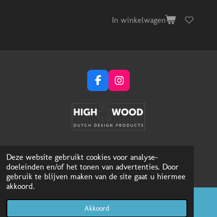
In winkelwagen
F
I
a
n
c
s
e
t
b
a
o
g
o
r
k
a
Deze website gebruikt cookies voor analyse-
m
doeleinden en/of het tonen van advertenties. Door
gebruik te blijven maken van de site gaat u hiermee
akkoord.
Akkoord
E-mailadres
Instagram