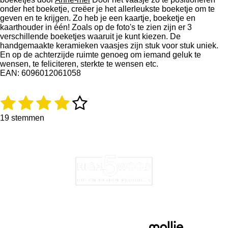
onder het boeketje, creëer je het allerleukste boeketje om te
geven en te krijgen. Zo heb je een kaartje, boeketje en
kaarthouder in één! Zoals op de foto's te zien zijn er 3
verschillende boeketjes waaruit je kunt kiezen. De
handgemaakte keramieken vaasjes zijn stuk voor stuk uniek.
En op de achterzijde ruimte genoeg om iemand geluk te
wensen, te feliciteren, sterkte te wensen etc.
EAN: 6096012061058
1
2
3
4
5
R
S
a
t
s
s
s
s
s
t
e
19 stemmen
i
m
t
t
t
t
t
n
m
F
I
g
e
e
e
e
e
e
a
n
:
n
c
s
3
r
r
r
r
r
e
t
.
b
a
r
r
r
r
8
o
g
4
o
r
e
e
e
e
2
k
a
1
n
n
n
n
m
0
5