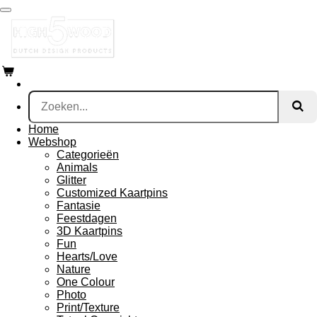
Ga
direct
naar
de
hoofdinhoud
Home
Webshop
Categorieën
Animals
Glitter
Customized Kaartpins
Fantasie
Feestdagen
3D Kaartpins
Fun
Hearts/Love
Nature
One Colour
Photo
Print/Texture