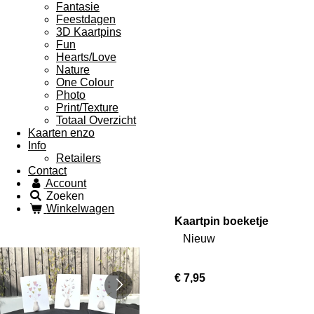
Fantasie
Feestdagen
3D Kaartpins
Fun
Hearts/Love
Nature
One Colour
Photo
Print/Texture
Totaal Overzicht
Kaarten enzo
Info
Retailers
Contact
Account
Zoeken
Winkelwagen
Kaartpin boeketje
Nieuw
€ 7,95