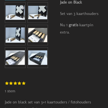
Jade on Black
Set van 3 kaarthouders
Nu 1
gratis
kaartpin
extra.
S
1
2
3
4
5
R
s
s
s
s
s
t
a
t
t
t
t
t
1 stem
e
e
e
e
e
e
m
t
r
r
r
r
r
m
Jade on black set van 3+1 kaartouders / fotohouders
r
r
r
r
i
e
e
e
e
e