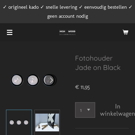
✓ origineel kado ✓ snelle levering ✓ eenvoudig bestellen ✓
Ga
geen account nodig
direct
naar
de
hoofdinhoud
Fotohouder
Jade on Black
€ 11,95
In
winkelwage