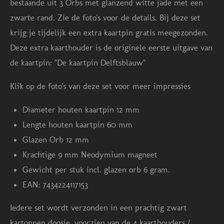
bestaande uit 3 Orbs met glanzend witte jade met een
n
n
n
n
n
n
zwarte rand. Zie de foto's voor de details. Bij deze set
g
krijg je tijdelijk een extra kaartpin gratis meegezonden.
:
Deze extra kaarthouder is de originele eerste uitgave van
5
de kaartpin: "De kaartpin Delftsblauw"
s
t
Klik op de foto's van deze set voor meer impressies
e
Diameter houten kaartpin 12 mm
r
Lengte houten kaartpin 60 mm
r
Glazen Orb 12 mm
e
Krachtige 9 mm Neodymium magneet
n
Gewicht per stuk incl. glazen orb 6 gram.
EAN: 7434224117153
Iedere set wordt verzonden in een prachtig zwart
kartonnen doosje, voorzien van de 4 kaarthouders /