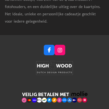
fotohouders, en een duidelijke uitleg over de kaartpins.
Het ideale, unieke en persoonlijke cadeautje geschikt
voor iedere gelegenheid.
F
I
a
n
c
s
e
t
b
a
o
g
o
r
k
a
m