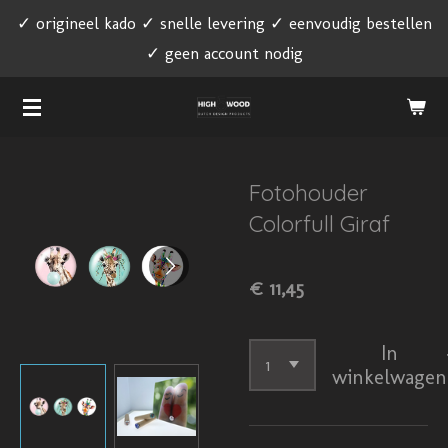
✓ origineel kado ✓ snelle levering ✓ eenvoudig bestellen
Ga
✓ geen account nodig
direct
naar
de
hoofdinhoud
Fotohouder
Colorfull Giraf
€ 11,45
In
winkelwagen