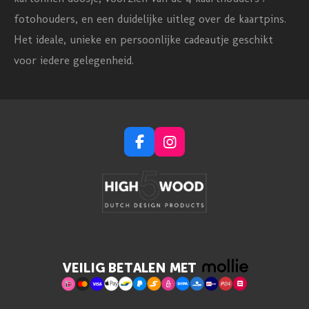
3
fotohouders, en een duidelijke uitleg over de kaartpins.
3
Het ideale, unieke en persoonlijke cadeautje geschikt
3
voor iedere gelegenheid.
s
t
e
r
F
I
r
a
n
c
s
e
e
t
n
b
a
o
g
o
r
k
a
m