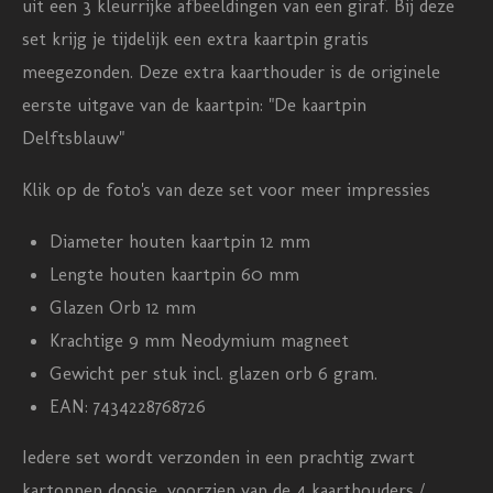
uit een 3 kleurrijke afbeeldingen van een giraf. Bij deze
n
n
n
n
n
n
set krijg je tijdelijk een extra kaartpin gratis
g
meegezonden. Deze extra kaarthouder is de originele
:
eerste uitgave van de kaartpin: "De kaartpin
4
Delftsblauw"
.
3
Klik op de foto's van deze set voor meer impressies
3
Diameter houten kaartpin 12 mm
3
Lengte houten kaartpin 60 mm
3
Glazen Orb 12 mm
3
Krachtige 9 mm Neodymium magneet
3
Gewicht per stuk incl. glazen orb 6 gram.
3
EAN: 7434228768726
3
3
Iedere set wordt verzonden in een prachtig zwart
3
kartonnen doosje, voorzien van de 4 kaarthouders /