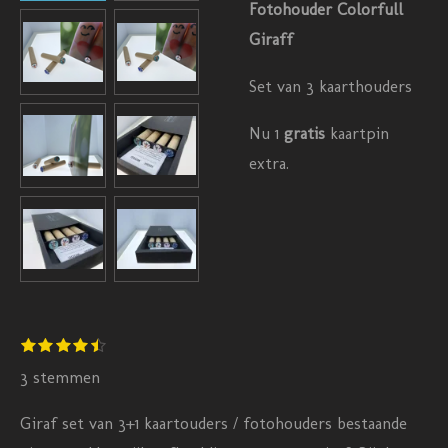
Fotohouder Colorfull
Giraff
Set van 3 kaarthouders
Nu 1
gratis
kaartpin
extra.
S
1
2
3
4
5
R
s
s
s
s
s
t
a
t
t
t
t
t
3 stemmen
e
e
e
e
e
e
m
t
r
r
r
r
r
m
Giraf set van 3+1 kaartouders / fotohouders bestaande
r
r
r
r
i
e
e
e
e
e