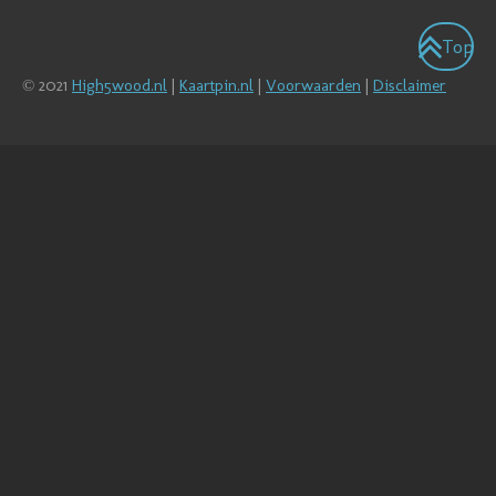
Top
© 2021
High5wood.nl
|
Kaartpin.nl
|
Voorwaarden
|
Disclaimer