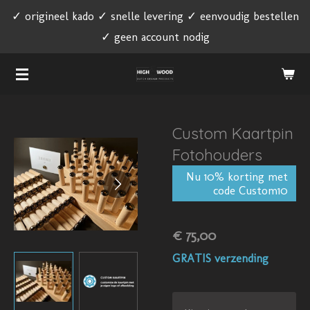
✓ origineel kado ✓ snelle levering ✓ eenvoudig bestellen
Ga
✓ geen account nodig
direct
naar
de
hoofdinhoud
Custom Kaartpin
Fotohouders
Nu 10% korting met
code Custom10
€ 75,00
GRATIS verzending