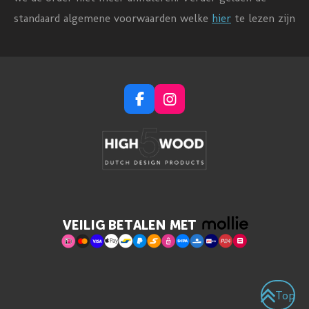
standaard algemene voorwaarden welke
hier
te lezen zijn
F
I
a
n
c
s
e
t
b
a
o
g
o
r
k
a
m
Top