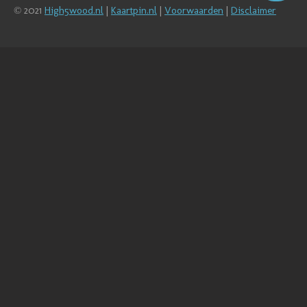
© 2021
High5wood.nl
|
Kaartpin.nl
|
Voorwaarden
|
Disclaimer