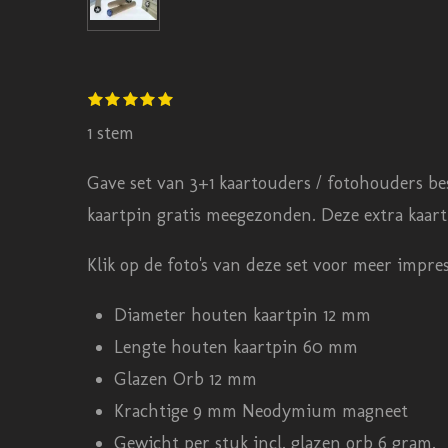
S
1
2
3
4
5
R
s
s
s
s
s
t
t
t
t
t
t
a
1 stem
e
e
e
e
e
e
m
r
r
r
r
r
t
r
r
r
r
Gave set van 3+1 kaartouders / fotohouders best
m
e
e
e
e
i
e
n
n
n
n
kaartpin gratis meegezonden. Deze extra kaarth
n
n
g
Klik op de foto's van deze set voor meer impres
:
Diameter houten kaartpin 12 mm
5
Lengte houten kaartpin 60 mm
s
Glazen Orb 12 mm
t
Krachtige 9 mm Neodymium magneet
e
Gewicht per stuk incl. glazen orb 6 gram.