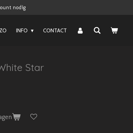
count nodig
NZO
INFO
CONTACT
hite Star
agen