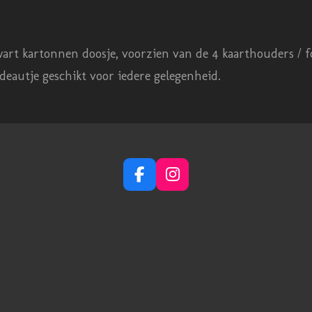
art kartonnen doosje, voorzien van de 4 kaarthouders / fo
adeautje geschikt voor iedere gelegenheid.
F
I
a
n
c
s
e
t
b
a
o
g
o
r
k
a
m