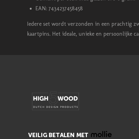
r
EAN: 7434237458458
r
e
Iedere set wordt verzonden in een prachtig zw
n
kaartpins. Het ideale, unieke en persoonlijke c