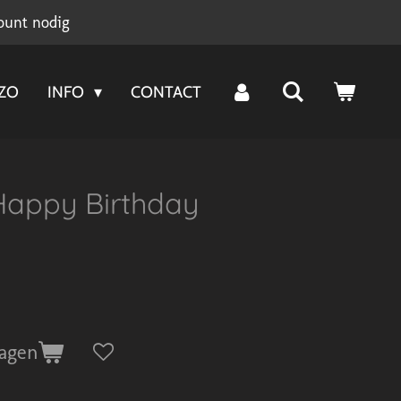
ount nodig
NZO
INFO
CONTACT
Happy Birthday
agen