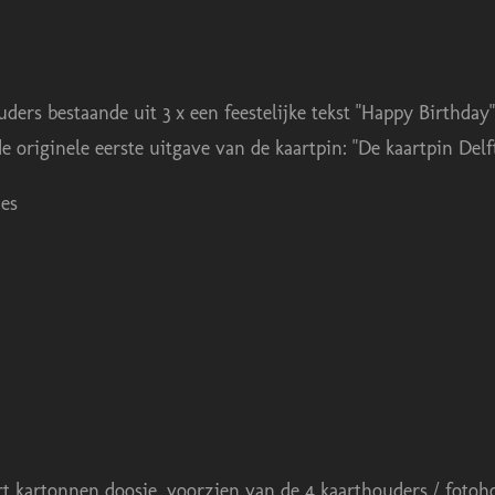
rs bestaande uit 3 x een feestelijke tekst "Happy Birthday". B
 originele eerste uitgave van de kaartpin: "De kaartpin Del
ies
t kartonnen doosje, voorzien van de 4 kaarthouders / fotoho