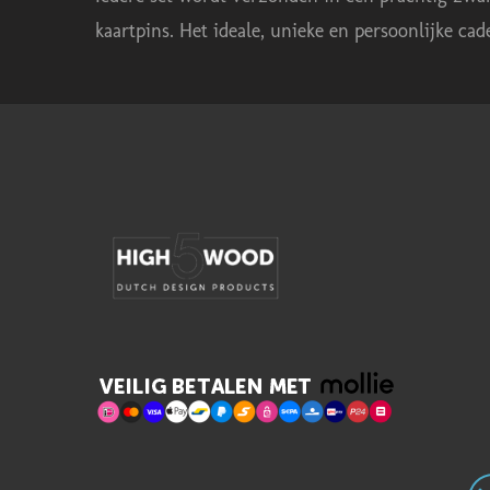
n
kaartpins. Het ideale, unieke en persoonlijke ca