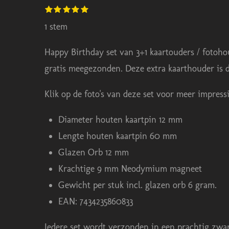
S
1
2
3
4
5
R
s
s
s
s
s
t
t
t
t
t
t
a
1 stem
e
e
e
e
e
e
m
r
r
r
r
r
t
r
r
r
r
Happy Birthday set van 3+1 kaartouders / fotohoude
m
e
e
e
e
i
e
n
n
n
n
gratis meegezonden. Deze extra kaarthouder is de
n
n
g
Klik op de foto's van deze set voor meer impress
:
Diameter houten kaartpin 12 mm
5
Lengte houten kaartpin 60 mm
s
Glazen Orb 12 mm
t
Krachtige 9 mm Neodymium magneet
e
Gewicht per stuk incl. glazen orb 6 gram.
r
EAN: 7434235860833
r
e
Iedere set wordt verzonden in een prachtig zwar