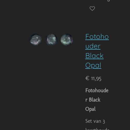
Fotoho
uder
Black
Opal
€ 11,95
Fotohoude
r Black
Opal
Set van 3