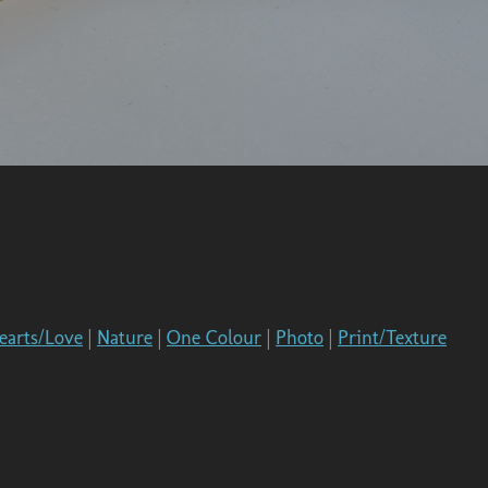
earts/Love
|
Nature
|
One Colour
|
Photo
|
Print/Texture