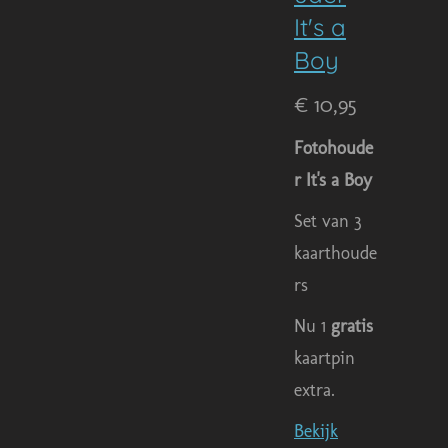
It's a
Boy
€ 10,95
Fotohoude
r It's a Boy
Set van 3
kaarthoude
rs
Nu 1
gratis
kaartpin
extra.
Bekijk