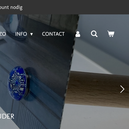
ount nodig
NZO
INFO
CONTACT
UDER