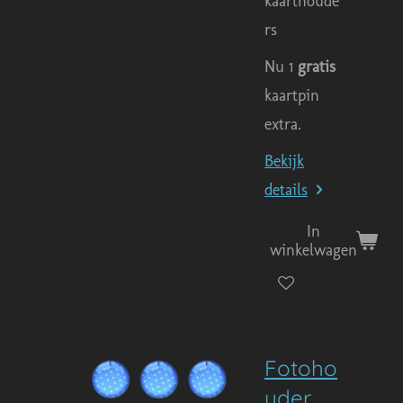
kaarthoude
rs
Nu 1
gratis
kaartpin
extra.
Bekijk
details
In
winkelwagen
Fotoho
uder