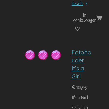
details
In
winkelwagen
Fotoho
uder
It's a
Girl
€ 10,95
It's a Girl
Set van 3