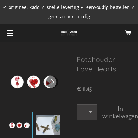
✓ origineel kado ✓ snelle levering ✓ eenvoudig bestellen ✓
Ga
geen account nodig
direct
naar
de
hoofdinhoud
Fotohouder
Love Hearts
€ 11,45
In
winkelwage