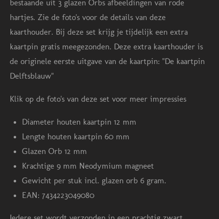
bestaande uit 3 glazen Orbs afbeeldingen van rode
n
n
n
n
n
n
hartjes. Zie de foto's voor de details van deze
g
kaarthouder. Bij deze set krijg je tijdelijk een extra
:
kaartpin gratis meegezonden. Deze extra kaarthouder is
5
de originele eerste uitgave van de kaartpin: "De kaartpin
s
Delftsblauw"
t
e
Klik op de foto's van deze set voor meer impressies
r
Diameter houten kaartpin 12 mm
r
Lengte houten kaartpin 60 mm
e
Glazen Orb 12 mm
n
Krachtige 9 mm Neodymium magneet
Gewicht per stuk incl. glazen orb 6 gram.
EAN: 7434223049080
Iedere set wordt verzonden in een prachtig zwart