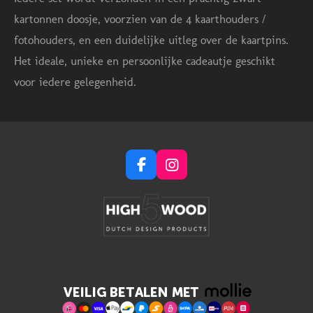
kartonnen doosje, voorzien van de 4 kaarthouders /
fotohouders, en een duidelijke uitleg over de kaartpins.
Het ideale, unieke en persoonlijke cadeautje geschikt
voor iedere gelegenheid.
F
I
a
n
c
s
e
t
b
a
o
g
o
r
k
a
m