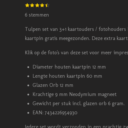
S
1
2
3
4
5
R
s
s
s
s
s
t
t
t
t
t
t
a
6 stemmen
e
e
e
e
e
e
m
r
r
r
r
r
t
r
r
r
r
Tulpen set van 3+1 kaartouders / fotohouders be
m
e
e
e
e
i
e
n
n
n
n
kaartpin gratis meegezonden. Deze extra kaarth
n
n
g
Klik op de foto's van deze set voor meer impres
:
Diameter houten kaartpin 12 mm
4
Lengte houten kaartpin 60 mm
.
Glazen Orb 12 mm
3
Krachtige 9 mm Neodymium magneet
3
Gewicht per stuk incl. glazen orb 6 gram.
3
EAN: 7434226954930
3
3
Iedere set wordt verzonden in een prachtig zw