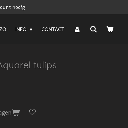
count nodig
NZO
INFO
CONTACT
quarel tulips
agen