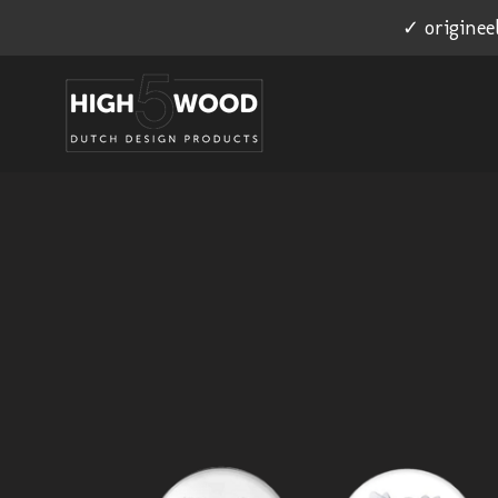
✓ originee
Ga
direct
naar
de
hoofdinhoud