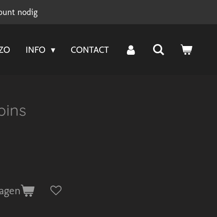
ount nodig
NZO
INFO
CONTACT
pins
agen