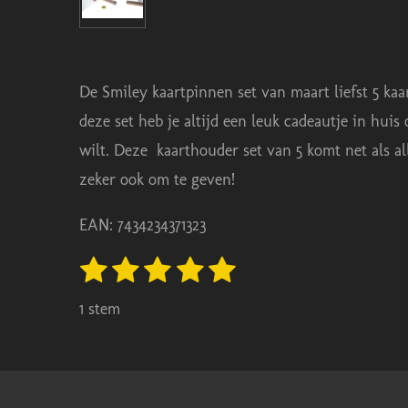
De Smiley kaartpinnen set van maart liefst 5 kaa
deze set heb je altijd een leuk cadeautje in huis
wilt.
Deze kaarthouder set van 5 komt net als all
zeker ook om te geven!
EAN: 7434234371323
1
2
3
4
5
S
R
t
s
s
s
s
s
a
e
1 stem
t
t
t
t
t
m
t
m
e
e
e
e
e
i
e
r
r
r
r
r
n
n