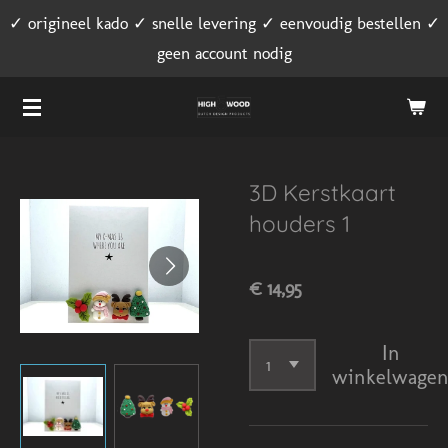
✓ origineel kado ✓ snelle levering ✓ eenvoudig bestellen ✓
Ga
geen account nodig
direct
naar
de
hoofdinhoud
3D Kerstkaart
houders 1
€ 14,95
In
winkelwage