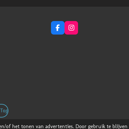
F
I
a
n
c
s
e
t
b
a
o
g
o
r
k
a
m
Top
imer
en/of het tonen van advertenties. Door gebruik te blijven