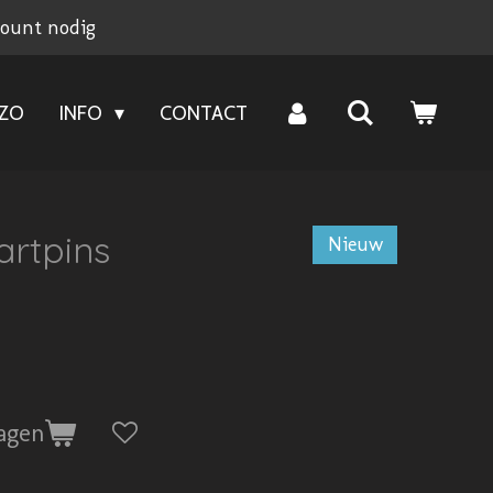
count nodig
NZO
INFO
CONTACT
artpins
Nieuw
agen