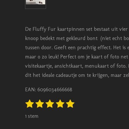
De Fluffy Fur kaartpinnen set bestaat uit vier
knoop bedekt met gekleurd bont (niet echt bon
tussen door. Geeft een prachtig effect. Het is 
maar o zo leuk! Perfect om je kaart of foto net
visitekaartje, ansichtkaart, menukaart of foto.
dit het ideale cadeautje om te krijgen, maar 
EAN: 6096034666668
1
2
3
4
5
S
R
t
s
s
s
s
s
a
e
1 stem
t
t
t
t
t
m
t
m