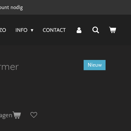
ount nodig
NZO
INFO
CONTACT
rmer
Nieuw
agen