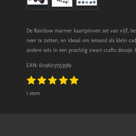
De Rainbow marmer kaartpinnen set van vijf, bes
neer te zetten, en ideaal om iemand als klein cad
andere sets in een prachtig zwart crafts doosje.
EAN: 6096031553589
1
2
3
4
5
S
R
t
s
s
s
s
s
a
e
1 stem
t
t
t
t
t
m
t
m
e
e
e
e
e
i
e
r
r
r
r
r
n
n
r
r
r
r
g