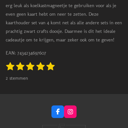
erg leuk als koelkastmagneetje te gebruiken voor als je
even geen kaart hebt om neer te zetten.
Deze
kaarthouder set van 4 komt net als alle andere sets in een
prachtig zwart crafts doosje. Daarmee is dit het ideale
cadeautje om te krijgen, maar zeker ook om te geven!
EAN: 7434234697607
1
2
3
4
5
S
R
t
s
s
s
s
s
a
e
2 stemmen
m
t
t
t
t
t
t
m
e
e
e
e
e
i
e
n
n
r
r
r
r
r
g
r
r
r
r
F
I
:
e
e
e
e
a
n
c
s
5