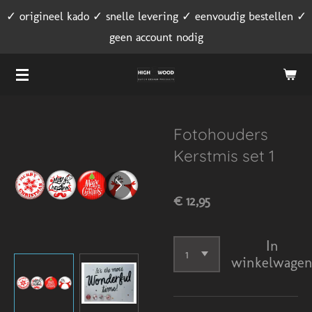
✓ origineel kado ✓ snelle levering ✓ eenvoudig bestellen ✓
Ga
geen account nodig
direct
naar
de
hoofdinhoud
Fotohouders
Kerstmis set 1
€ 12,95
In
winkelwage