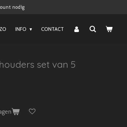
count nodig
NZO
INFO
CONTACT
houders set van 5
agen