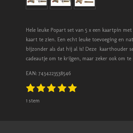
Hele leuke Popart set van 5 x een kaartpin met
kaart te zien. Een echt leuke toevoeging en nat
bijzonder als dat hij al is!
Deze kaarthouder set
cadeautje om te krijgen, maar zeker ook om t
EAN: 7434223538546
1
2
3
4
5
S
R
t
s
s
s
s
s
a
e
1 stem
t
t
t
t
t
m
t
m
e
e
e
e
e
i
e
r
r
r
r
r
n
n