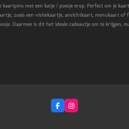
e kaartpins met een katje / poesje erop. Perfect om je kaar
artje, zoals een visitekaartje, ansichtkaart, menukaart of 
doosje. Daarmee is dit het ideale cadeautje om te krijgen,
F
I
a
n
c
s
e
t