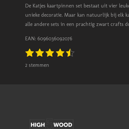
De Katjes kaartpinnen set bestaat uit vier leuk
unieke decoratie. Maar kan natuurlijk bij elk ka
alle andere sets in een prachtig zwart crafts 
EAN: 6096036092076
1
2
3
4
5
S
R
t
s
s
s
s
s
a
e
2 stemmen
t
t
t
t
t
m
t
m
e
e
e
e
e
i
e
r
r
r
r
r
n
n
r
r
r
r
g
e
e
e
e
:
n
n
n
n
4
.