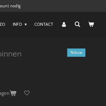
count nodig
NZO
INFO
CONTACT
pinnen
Nieuw
agen