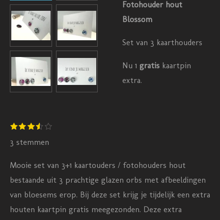
Fotohouder hout
Blossom
Set van 3 kaarthouders
Nu 1
gratis
kaartpin
extra.
S
1
2
3
4
5
R
s
s
s
s
s
t
a
t
t
t
t
t
3 stemmen
e
e
e
e
e
e
m
t
r
r
r
r
r
m
Mooie set van 3+1 kaartouders / fotohouders hout
r
r
r
r
i
e
e
e
e
e
bestaande uit 3 prachtige glazen orbs met afbeeldingen
n
n
n
n
n
n
van bloesems erop. Bij deze set krijg je tijdelijk een extra
g
houten kaartpin gratis meegezonden. Deze extra
: