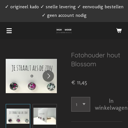
✓ origineel kado ✓ snelle levering ✓ eenvoudig bestellen
Ga
✓ geen account nodig
direct
naar
de
hoofdinhoud
Fotohouder hout
Blossom
€ 11,45
In
winkelwagen