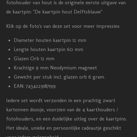
fotohouder van hout is de originele eerste uitgave van
3
de kaartpin: "De kaartpin hout Delftsblauw"
.
6
Klik op de foto's van deze set voor meer impressies
6
Diameter houten kaartpin 12 mm
6
Lengte houten kaartpin 60 mm
6
Glazen Orb 12 mm
6
Krachtige 9 mm Neodymium magneet
6
Gewicht per stuk incl. glazen orb 6 gram.
6
EAN: 7434229187199
6
6
Iedere set wordt verzonden in een prachtig zwart
6
kartonnen doosje, voorzien van de 4 kaarthouders /
6
fotohouders, en een duidelijke uitleg over de kaartpins.
6
Het ideale, unieke en persoonlijke cadeautje geschikt
7
voor iedere gelegenheid.