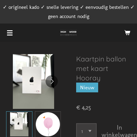
✓ origineel kado ✓ snelle levering ✓ eenvoudig bestellen ✓
Ga
geen account nodig
direct
naar
de
hoofdinhoud
Kaartpin ballon
met kaart
Hooray
Nieuw
€ 4,25
In
winkelwage