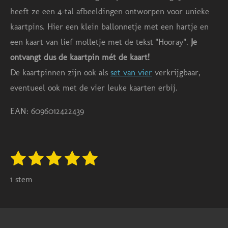
heeft ze een 4-tal afbeeldingen ontworpen voor unieke
kaartpins. Hier een klein ballonnetje met een hartje en
een kaart van lief molletje met de tekst "Hooray".
Je
ontvangt dus de kaartpin mét de kaart!
De kaartpinnen zijn ook als
set van vier
verkrijgbaar,
eventueel ook met de vier leuke kaarten erbij.
EAN: 6096012422439
1
2
3
4
5
S
R
t
s
s
s
s
s
a
e
1 stem
m
t
t
t
t
t
t
m
e
e
e
e
e
i
e
n
n
r
r
r
r
r