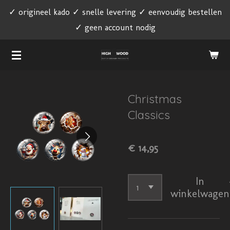
✓ origineel kado ✓ snelle levering ✓ eenvoudig bestellen
Ga
✓ geen account nodig
direct
naar
de
hoofdinhoud
Christmas
Classics
€ 14,95
In
winkelwagen