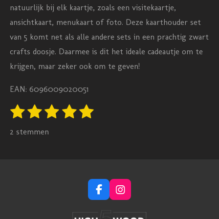
natuurlijk bij elk kaartje, zoals een visitekaartje,
ansichtkaart, menukaart of foto.
Deze kaarthouder set
van 5 komt net als alle andere sets in een prachtig zwart
crafts doosje. Daarmee is dit het ideale cadeautje om te
krijgen, maar zeker ook om te geven!
EAN: 6096009020051
1
2
3
4
5
S
R
t
s
s
s
s
s
a
e
2 stemmen
m
t
t
t
t
t
t
m
e
e
e
e
e
i
e
n
n
r
r
r
r
r
g
r
r
r
r
F
I
:
e
e
e
e
a
n
c
s
5