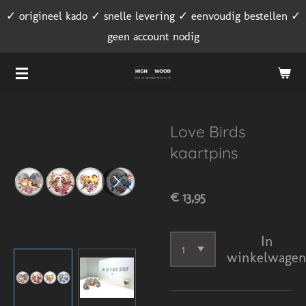
✓ origineel kado ✓ snelle levering ✓ eenvoudig bestellen ✓
Ga
geen account nodig
direct
naar
de
hoofdinhoud
Love Birds
kaartpins
€ 13,95
In
winkelwage