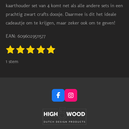
kaarthouder set van 4 komt net als alle andere sets in een
prachtig zwart crafts doosje. Daarmee is dit het ideale
cadeautje om te krijgen, maar zeker ook om te geven!
EAN: 6096029511577
1
2
3
4
5
S
R
t
s
s
s
s
s
a
e
1 stem
m
t
t
t
t
t
t
m
e
e
e
e
e
i
e
n
n
r
r
r
r
r
g
r
r
r
r
F
I
:
e
e
e
e
a
n
c
s
5
n
n
n
n
e
t
s
b
a
o
g
t